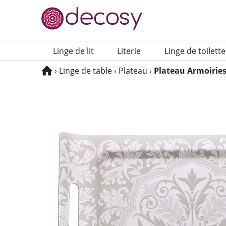
Navigation principale
Linge de lit
Lite­rie
Linge de toilette
Vous êtes ici :
›
Linge de table
›
Plateau
›
Plateau Armoi­rie