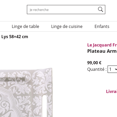
Rechercher une marque ou un produit sur le 
Mots-clés à rechercher
Linge de table
Linge de cuisine
Enfants
s Lys 58×42 cm
Le Jacquard F
Plateau Armo
99,00 €
Quantité :
Livra