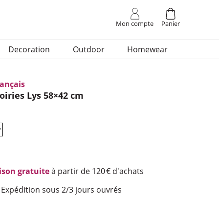
site
Mon
compte
Panier
Deco­ra­tion
Outdoor
Home­wear
rançais
i­ries Lys 58×42 cm
ison gratuite
à partir de 120 € d'achats
Expédition sous 2/3 jours ouvrés