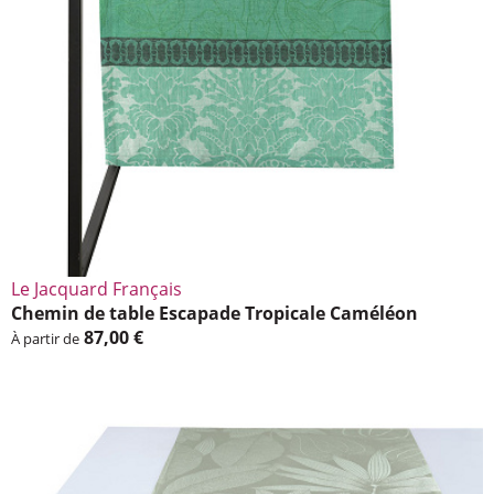
Le Jacquard Français
Chemin de table Esca­pade Tropi­cale Camé­léon
87,00 €
À partir de