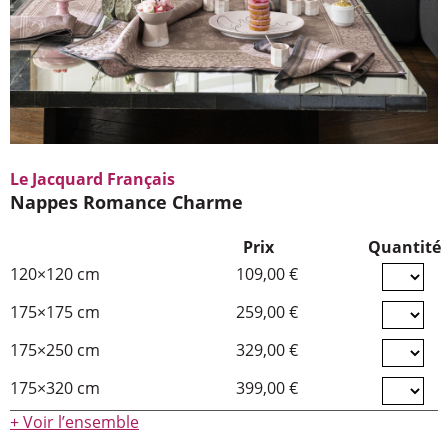
Le Jacquard Français
Nappes Romance Charme
Prix
Quantité
120×120 cm
109,00 €
175×175 cm
259,00 €
175×250 cm
329,00 €
175×320 cm
399,00 €
+ Voir l’ensemble