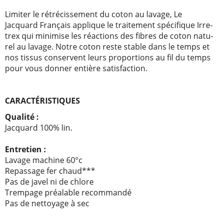
Limi­ter le rétré­cis­se­ment du coton au lavage, Le
Jacquard Français applique le trai­te­ment spéci­fique Irre­
trex qui mini­mise les réac­tions des fibres de coton natu­
rel au lavage. Notre coton reste stable dans le temps et
nos tissus conservent leurs propor­tions au fil du temps
pour vous donner entière satis­fac­tion.
CARACTÉRISTIQUES
Qualité :
Jacquard 100% lin.
Entre­tien :
Lavage machine 60°c
Repas­sage fer chaud***
Pas de javel ni de chlore
Trem­page préa­lable recom­mandé
Pas de nettoyage à sec