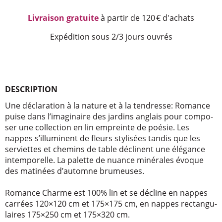
Livraison gratuite
à partir de 120 € d'achats
Expédition sous 2/3 jours ouvrés
DESCRIPTION
Une décla­ra­tion à la nature et à la tendresse: Romance
puise dans l’ima­gi­naire des jardins anglais pour compo­
ser une collec­tion en lin empreinte de poésie. Les
nappes s’illu­minent de fleurs styli­sées tandis que les
serviettes et chemins de table déclinent une élégance
intem­po­relle. La palette de nuance miné­rales évoque
des mati­nées d’au­tomne brumeuses.
Romance Charme est 100% lin et se décline en nappes
carrées 120×120 cm et 175×175 cm, en nappes rectan­gu­
laires 175×250 cm et 175×320 cm.