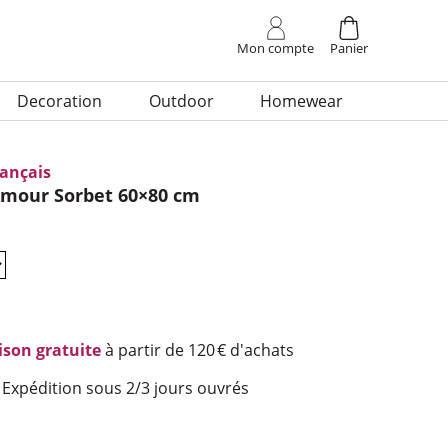
site
Mon
compte
Panier
Deco­ra­tion
Outdoor
Home­wear
rançais
Amour Sorbet 60×80 cm
ison gratuite
à partir de 120 € d'achats
Expédition sous 2/3 jours ouvrés