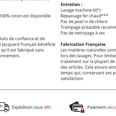
Entre­tien :
Lavage machine 60°c
 100% coton est disponible
Repas­sage fer chaud***
Pas de javel ni de chlore
Trem­page préa­lable recom
Pas de nettoyage à sec
uits de confiance et de
e Jacquard Français bénéficie
Fabri­ca­tion Française
qu'il est fabriqué sans
Les matières naturelles so
ronnement.
lors des lavages. Pour limite
traitement sur la plupart de
des articles. Cela assure ains
temps qui, conservant ses 
satisfaction.
Expédition sous
48h
Paiement
sécu