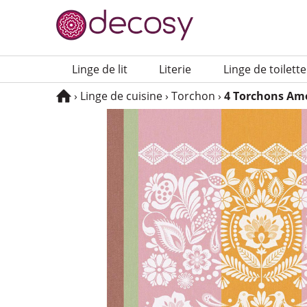
Navigation principale
Linge de lit
Lite­rie
Linge de toilette
Vous êtes ici :
›
Linge de cuisine
›
Torchon
›
4 Torchons Am