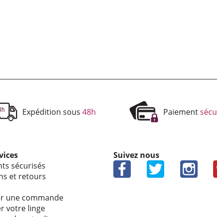
Expédition sous
48h
Paiement
sécu
vices
Suivez nous
ts sécu­ri­sés
ons et retours
uer une commande
r votre linge