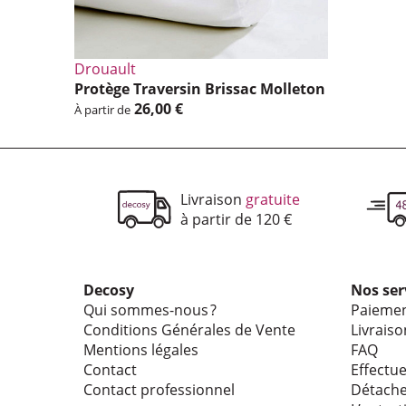
Drouault
Protège Traver­sin Bris­sac Molle­ton
26,00 €
À partir de
Nos services
Livraison
gratuite
à partir de 120 €
Decosy
Nos ser
Qui sommes-nous ?
Paie­men
Condi­tions Géné­rales de Vente
Livrai­s
Mentions légales
FAQ
Contact
Effec­t
Contact profes­sion­nel
Déta­che