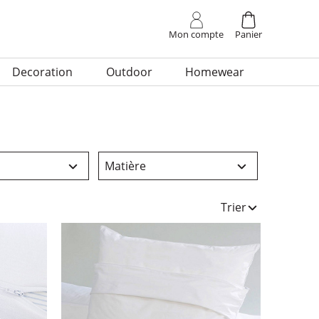
site
Mon
compte
Panier
Deco­ra­tion
Outdoor
Home­wear
Matière
Trier