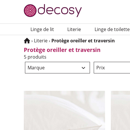
Navigation principale
Linge de lit
Lite­rie
Linge de toilette
Vous êtes ici :
›
Lite­rie
›
Protège oreiller et traver­sin
Protège oreiller et traver­sin
5 produits
FILTRER
Marque
Prix