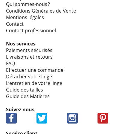
Qui sommes-nous ?
Condi­tions Géné­rales de Vente
Mentions légales
Contact
Contact profes­sion­nel
Nos services
Paie­ments sécu­ri­sés
Livrai­sons et retours
FAQ
Effec­tuer une commande
Déta­cher votre linge
L’en­tre­tien de votre linge
Guide des tailles
Guide des Matières
Suivez nous
Service client